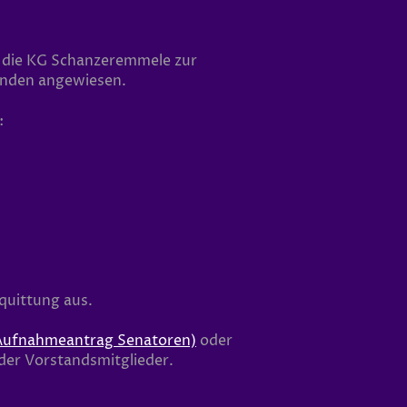
st die KG Schanzeremmele zur
penden angewiesen.
:
quittung aus.
Aufnahmeantrag Senatoren)
oder
 der Vorstandsmitglieder.