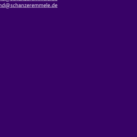
and@schanzeremmele.de