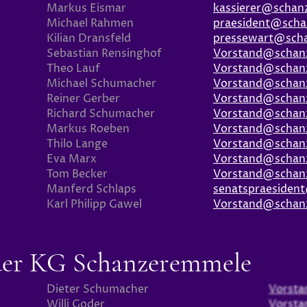
Markus Eismar
kassierer@schan
Michael Rahmen
praesident@scha
Kilian Dransfeld
pressewart@sch
Sebastian Rensinghof
Vorstand@schan
Theo Lauf
Vorstand@schan
Michael Schumacher
Vorstand@schan
Reiner Gerber
Vorstand@schan
Richard Schumacher
Vorstand@schan
Markus Roeben
Vorstand@schan
Thilo Lange
Vorstand@schan
Eva Marx
Vorstand@schan
Tom Becker
Vorstand@schan
Manferd Schlaps
senatspraesiden
Karl Philipp Gawel
Vorstand@schan
der KG Schanzeremmele
Dieter Schumacher
Vorst
Willi Goder
Vorst