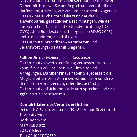
Datenschutz hat für uns einen sehr hohen Stellenwert.
Daher möchten wir Sie umfänglich und verständlich
darüber informieren, wie wir Ihre personenbezogenen
Daten - natürlich unter Einhaltung der dafür
anwendbaren, gesetzlichen Bestimmungen, wie der
europäischen Datenschutz-Grundverordnung (DS-
GVO), dem Bundesdatenschutzgesetz (BDSG 2018)
und allen anderen, einschlägigen
Datenschutzvorschriften - verarbeiten und
verantwortungsvoll damit umgehen.
Sollten Sie der Meinung sein, dass unser
Datenschutzhinweis/-erklärung verbessert werden
kann, freuen wir uns über Ihre Hinweise und
Anregungen. Darüber hinaus haben Sie jederzeit die
Möglichkeit unseren
Vereinsvorstand
, insbesondere
den ersten Vorsitzenden, oder die zuständige
Datenschutzaufsichtsbehörde anzusprechen und sich
ggfs. dort zu beschweren.
Kontaktdaten des Verantwortlichen
bei der KG Schanzeremmele 1948 e.V. aus Stetternich
1. Vorsitzender
Boris Boeckem
Martinusplatz 11
52428 Jülich
Tel.: 02461/3170770