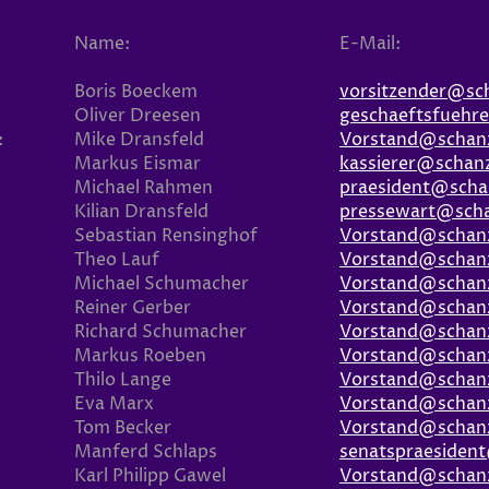
Name:
E-Mail:
Boris Boeckem
vorsitzender@sc
Oliver Dreesen
geschaeftsfuehr
:
Mike Dransfeld
Vorstand@schan
Markus Eismar
kassierer@schan
Michael Rahmen
praesident@scha
Kilian Dransfeld
pressewart@sch
Sebastian Rensinghof
Vorstand@schan
Theo Lauf
Vorstand@schan
Michael Schumacher
Vorstand@schan
Reiner Gerber
Vorstand@schan
Richard Schumacher
Vorstand@schan
Markus Roeben
Vorstand@schan
Thilo Lange
Vorstand@schan
Eva Marx
Vorstand@schan
Tom Becker
Vorstand@schan
Manferd Schlaps
senatspraesiden
Karl Philipp Gawel
Vorstand@schan