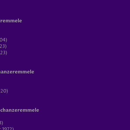
zeremmele
004)
023)
023)
chanzeremmele
020)
. Schanzeremmele
3)
t 1972)